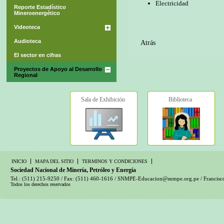
Electricidad
Reporte Estadístico
Mineroenergético
Videoteca
Audioteca
Atrás
El sector en cifras
Proyectos de Apoyo al Desarrollo
Regional
Sala de Exhibición
Biblioteca
INICIO
MAPA DEL SITIO
TERMINOS Y CONDICIONES
Sociedad Nacional de Minería, Petróleo y Energía
Tel.: (511) 215-9250 / Fax: (511) 460-1616 /
SNMPE-Educacion@snmpe.org.pe
/ Francisc
Todos los derechos reservados