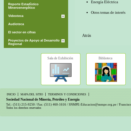
Energía Eléctrica
Reporte Estadístico
Mineroenergético
Otros temas de interés
Videoteca
Audioteca
El sector en cifras
Atrás
Proyectos de Apoyo al Desarrollo
Regional
Sala de Exhibición
Biblioteca
INICIO
MAPA DEL SITIO
TERMINOS Y CONDICIONES
Sociedad Nacional de Minería, Petróleo y Energía
Tel.: (511) 215-9250 / Fax: (511) 460-1616 /
SNMPE-Educacion@snmpe.org.pe
/ Francisc
Todos los derechos reservados